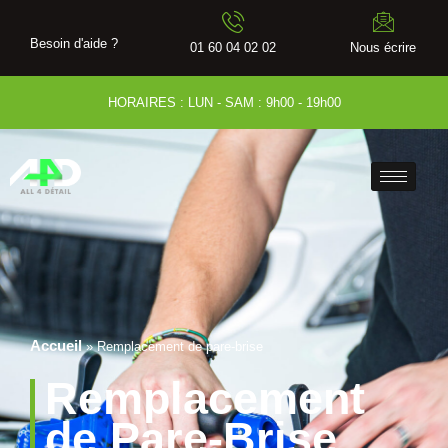
Besoin d'aide ?
01 60 04 02 02
Nous écrire
HORAIRES : LUN - SAM : 9h00 - 19h00
Accueil
»
Remplacement de pare-brise
Remplacement
de Pare-Brise