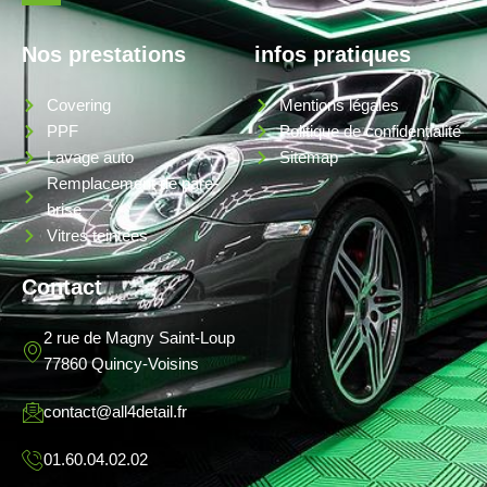
Nos prestations
infos pratiques
Covering
Mentions légales
PPF
Politique de confidentialité
Lavage auto
Sitemap
Remplacement de pare-
brise
Vitres teintées
Contact
2 rue de Magny Saint-Loup
77860 Quincy-Voisins
contact@all4detail.fr
01.60.04.02.02